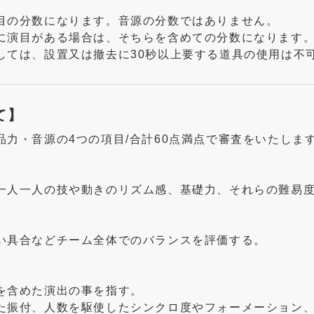
目の分数になります。音源の分数ではありません。
に演目がある場合は、そちらを含めての分数になります
しては、設置又は撤去に30秒以上要する道具の使用は不
て】
品力・音源の4つの項目/合計60点満点で審査をいたしま
一人一人の技や動きのリズム感、基礎力、それらの難易
い具合などチーム全体でのバランスを評価する。
を含めた演出の事を指す。
た振付、人数を駆使したシンクロ度やフォーメーション