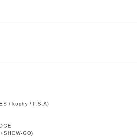
S / kophy / F.S.A)
UDGE
oo+SHOW-GO)