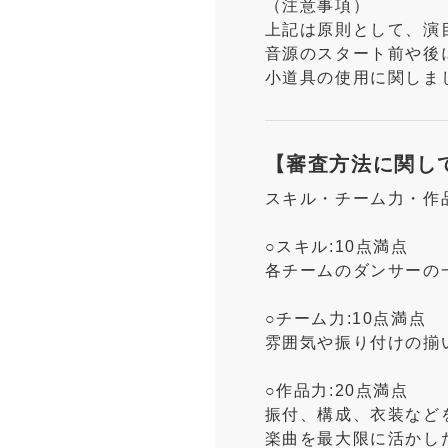
（注意事項）
上記は原則として、演
音源のスタート前や後
小道具の使用に関しま
【審査方法に関し
スキル・チーム力・作
○スキル:10点満点
各チームのダンサーの
○チーム力:10点満点
雰囲気や振り付けの揃
○作品力:20点満点
振付、構成、衣装など
楽曲を最大限に活かし