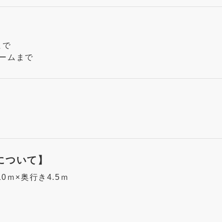
まで
チームまで
について】
0ｍ×奥行き4.5ｍ