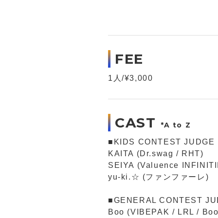
FEE
1人/¥3,000
CAST
*A to Z
■KIDS CONTEST JUDGE
KAITA (Dr.swag / RHT)
SEIYA (Valuence INFINITIE
yu-ki.☆ (ファンファーレ)
■GENERAL CONTEST J
Boo (VIBEPAK / LRL / B